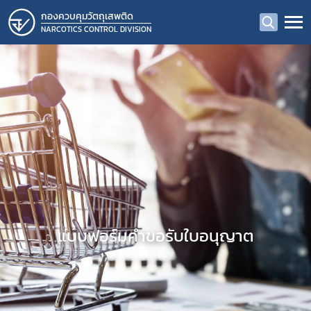
กองควบคุมวัตถุเสพติด
NARCOTICS CONTROL DIVISION
แบบฟอร์มคำขอรับใบอนุญาต