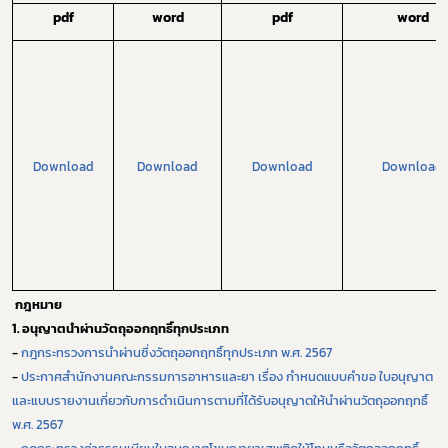
pdf
word
pdf
word
Subscribe
เลือกหัวข้อที่ท่านต้องการ Subscribe
Download
Download
Download
Download
กฎหมาย
การขออนุญาต
ข่าวประชาสัมพันธ์
กฎหมาย
1. อนุญาตนำผ่านวัตถุออกฤทธิ์ทุกประเภท
-
กฎกระทรวงการนำผ่านซึ่งวัตถุออกฤทธิ์ทุกประเภท พ.ศ.
2567
-
ประกาศสำนักงานคณะกรรมการอาหารและยา เรื่อง กำหนดแบบคำขอ ใบอนุญาต
และแบบรายงานเกี่ยวกับการดำเนินการตามที่ได้รับอนุญาตให้นำผ่านวัตถุออกฤทธิ์
พ.ศ.
2567
-
กฎกระทรวงค่าธรรมเนียมใบอนุญาตโฆษณายาเสพติดให้โทษหรือวัตถุออกฤทธิ์