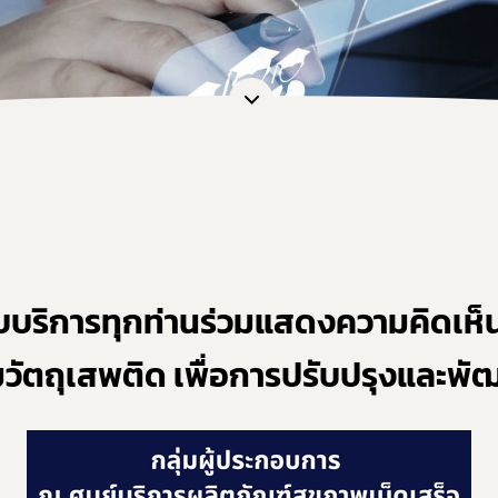
หน้าที่กองควบคุมวัตถุเสพติด
การขออนุญาตยาเสพติดให้โทษในปร
การ
ะชุม
การอนุญาตทะเบียนตำรับ / โฆษณา / 
กฎก
หลักเกณฑ์และเงื่อนไขการตรวจประ
กฎก
สรุปการจัดทำรายงานวัตถุเสพติด
กฎก
แบบฟอร์มรายงาน/บัญชี และอื่น ๆ ที่
แนวทางการขึ้นทะเบียน / หนังสือรั
คู่มือการใช้งานระบบ e-Submission
ขอวินิจฉัยผลิตภัณฑ์ ผ่านระบบ e-co
การทำลายวัตถุเสพติดที่ใช้ในทางกา
ับบริการทุกท่านร่วมแสดงความคิดเห็
ระบบรายงานยาเสพติดให้โทษในประ
ัตถุเสพติด เพื่อการปรับปรุงและพัฒ
แบบฟอร์มรายงานกัญชา/กัญชง
แผนการตรวจเฝ้าระวังประจำปี 2569