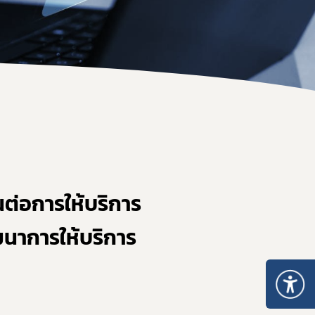
ะเภท 5
อนุญาตจำหน่าย ยส.2 หรือ วจ.2 พ.ศ. 2567
หนังสือรับรองยาเสพติดให้โทษ หรือวัตถุออกฤทธิ์
ระทรวงการอนุญาตมีไว้ในครอบครอง ยส.2 วจ.2/วจ.3/วจ.4 พ.ศ. 2568
เมินการออกใบอนุญาต/ทะเบียน
ระทรวงการอนุญาต ยส.5 ที่มิใช่สารสกัดจากกัญชาหรือกัญชง พ.ศ. 2
ของสถานพยาบาล
ระทรวงการอนุญาต ยส.5 เฉพาะสารสกัดจากกัญชาหรือกัญชง พ.ศ. 2
เกี่ยวกับวัตถุเสพติด
บรอง
nsult
รแพทย์
นต่อการให้บริการ
เภท 4
นาการให้บริการ