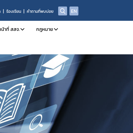
EN
า
ร้องเรียน
คำถามที่พบบ่อย
น้าที่ สสจ.
กฎหมาย
ission
การใช้งานระบบ e-Submission
กฎหมายใหม่/ประเภทกฎหมาย
ล
กำหนดสิทธิ์ให้ผู้ประกอบการเข้าใช้งานระบบ
รายชื่อยาเสพติด/วัตถุเสพติด/สารระเหย
โทษในประเภท 2 และวัตถุออกฤทธิ์ในประเภท 2,3,4
 อย. เรื่อง มอบอำนาจ
บทกำหนดโทษยาเสพติด/วัตถุออกฤทธิ์/สารระ
ะเภท 4
Open chat สำหรับเจ้าหน้าที่
สาระสำคัญการควบคุมตามกฎหมาย
าวยาเสพติด/วัตถุออกฤทธิ์ และ นำผ่าน
rning
หลักเกณฑ์/แนวทาง
้ามาซึ่งสารกาเฟอีน (Caffeine)
งการขับเคลื่อนและพัฒนาระบบเครือข่าย
ท 1
ตรวจอนุญาตสถานที่สกัดกัญชง
เภท 1
ชี้แจงกฎหมายใหม่
ติดให้โทษให้โทษในประเภท 2 และวัตถุออกฤทธิ์ในประเภท 2
นุญาต วจ.1 / ยส.3 / ตักเตือน พักใช้ หรือการเพิกถอนใบอนุญาต