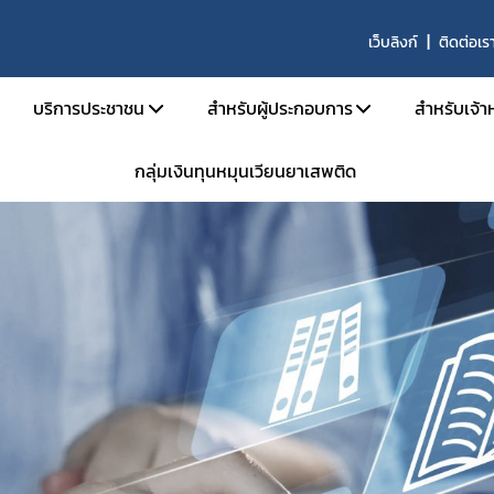
เว็บลิงก์
ติดต่อเร
บริการประชาชน
สำหรับผู้ประกอบการ
สำหรับเจ้าห
กลุ่มเงินทุนหมุนเวียนยาเสพติด
บริหาร
คู่มือประชาชน
เอกสารเปิดสิทธิ์เข้าใช้ระบบ E-Subm
คู่มือ
และอัตรากำลัง
e-Book
การขออนุญาตสำหรับสถานพยาบา
คู่มือ
น้าที่
ข้อมูลสถิติที่เกี่ยวกับวัตถุเสพติด
การขออนุญาตครอบครองยาเสพติดให้
คำสั่ง
นินงานของกอง
การขออนุญาตยาเสพติดให้โทษในปร
กลุ่ม 
งานเป็นองค์กรคุณธรรมต้นแบบ
การขออนุญาตนำเข้า-ส่งออกเฉพาะคร
E-lea
งได้รับ
การขอหนังสือรับรองการนำหรือสั่งเข
โคร
รม
การขออนุญาตวัตถุออกฤทธิ์ในประเภ
การ
การขออนุญาตยาเสพติดให้โทษในประ
ประชุม
าน
ขออนุญาตผลิต นำเข้า ส่งออก ยาเสพ
การอ