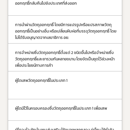
ออกฤทธิ์กลับคืนไปยังประเทศที่ส่งออก
เก
ปร
การนำผ่านวัตถุออกฤทธิ์ โดยมีการแปรรูปหรือแปรสภาพวัตถุ
จำ
ออกฤทธิ์เป็นอย่างอื่น หรือเปลี่ยนหีบห่อที่บรรจุวัตถุออกฤทธิ์ โดย
เก
ไม่ได้รับอนุญาตจากเลขาธิการ อย.
ปร
Subscribe
การจำหน่ายซึ่งวัตถุออกฤทธิ์ตั้งแต่ 2 ชนิดขึ้นไปหรือจำหน่ายซึ่ง
จำ
เลือกหัวข้อที่ท่านต้องการ Subscribe
วัตถุออกฤทธิ์และยารวมกันหลายขนาน โดยจัดเป็นชุดไว้ล่วงหน้า 
20
เพื่อประโยชน์ทางการค้า
ปร
ผู้ใดเสพวัตถุออกฤทธิ์ในประเภท 1
จำ
เก
กฎหมาย
ปร
การขออนุญาต
ผู้ใดมีไว้ในครอบครองซึ่งวัตถุออกฤทธิ์ในประเภท 1 เพื่อเสพ 
จำ
ข่าวประชาสัมพันธ์
40
ผู้ใดจูงใจ ชักนำ ยุยงส่งเสริม ใช้อุบายหลอกลวง ขู่เข็ญ ใช้กำลัง
จำ