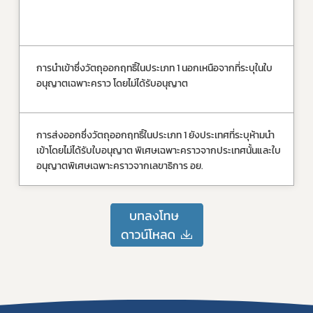
10
ยั
ให
การนำเข้าซึ่งวัตถุออกฤทธิ์ในประเภท 1 นอกเหนือจากที่ระบุในใบ
จำ
อนุญาตเฉพาะคราว โดยไม่ได้รับอนุญาต
เก
ปร
การส่งออกซึ่งวัตถุออกฤทธิ์ในประเภท 1 ยังประเทศที่ระบุห้ามนำ
จำ
เข้าโดยไม่ได้รับใบอนุญาต พิเศษเฉพาะคราวจากประเทศนั้นและใบ
เก
อนุญาตพิเศษเฉพาะคราวจากเลขาธิการ อย.
ปร