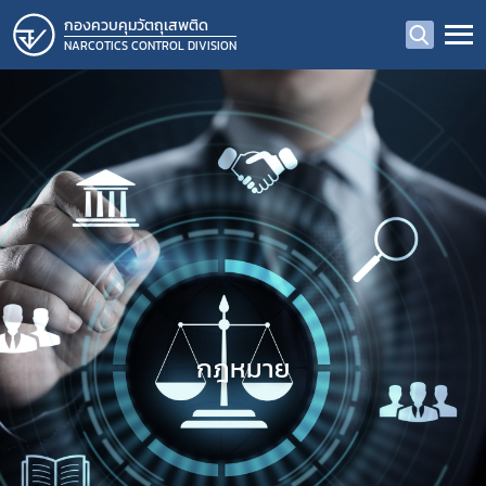
กองควบคุมวัตถุเสพติด
NARCOTICS CONTROL DIVISION
กฎหมาย