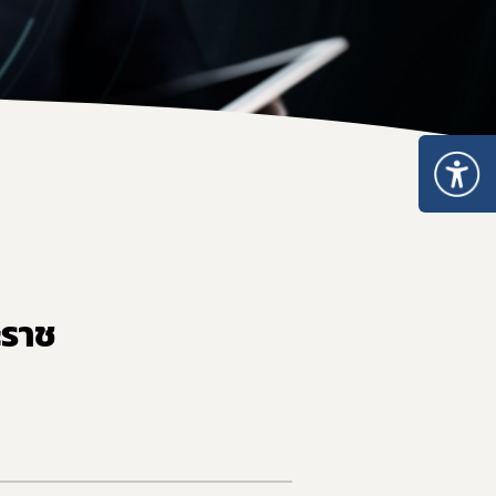
ะเภท 5
อนุญาตจำหน่าย ยส.2 หรือ วจ.2 พ.ศ. 2567
หนังสือรับรองยาเสพติดให้โทษ หรือวัตถุออกฤทธิ์
ระทรวงการอนุญาตมีไว้ในครอบครอง ยส.2 วจ.2/วจ.3/วจ.4 พ.ศ. 2568
เมินการออกใบอนุญาต/ทะเบียน
ระทรวงการอนุญาต ยส.5 ที่มิใช่สารสกัดจากกัญชาหรือกัญชง พ.ศ. 2
ของสถานพยาบาล
ระทรวงการอนุญาต ยส.5 เฉพาะสารสกัดจากกัญชาหรือกัญชง พ.ศ. 2
เกี่ยวกับวัตถุเสพติด
บรอง
nsult
รแพทย์
ะราช
เภท 4