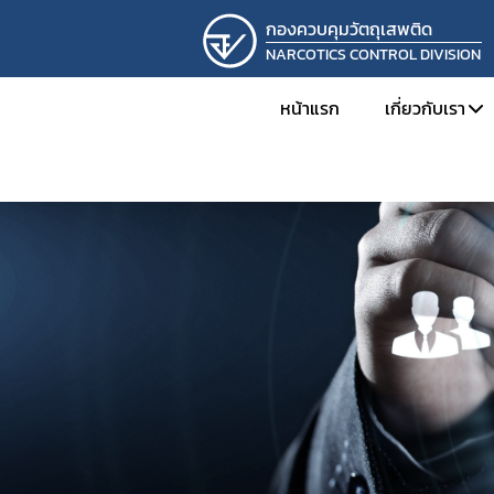
กองควบคุมวัตถุเสพติด
NARCOTICS CONTROL DIVISION
หน้าแรก
เกี่ยวกับเรา
ทำเนียบผู้
โครงสร้าง
ภารกิจและห
ผลการดำเ
การดำเนิน
รางวัลที่กอ
ภาพกิจกร
ติดต่อเรา
รับสมัครง