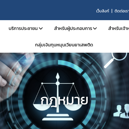
เว็บลิงก์
ติดต่อเร
บริการประชาชน
สำหรับผู้ประกอบการ
สำหรับเจ้าห
กลุ่มเงินทุนหมุนเวียนยาเสพติด
บริหาร
คู่มือประชาชน
เอกสารเปิดสิทธิ์เข้าใช้ระบบ E-Subm
คู่มือ
และอัตรากำลัง
e-Book
การขออนุญาตสำหรับสถานพยาบา
คู่มือ
น้าที่
ข้อมูลสถิติที่เกี่ยวกับวัตถุเสพติด
การขออนุญาตครอบครองยาเสพติดให้
คำสั่ง
นินงานของกอง
การขออนุญาตยาเสพติดให้โทษในปร
กลุ่ม 
งานเป็นองค์กรคุณธรรมต้นแบบ
การขออนุญาตนำเข้า-ส่งออกเฉพาะคร
E-lea
กฎหมาย
งได้รับ
การขอหนังสือรับรองการนำหรือสั่งเข
โคร
รม
การขออนุญาตวัตถุออกฤทธิ์ในประเภ
การ
การขออนุญาตยาเสพติดให้โทษในประ
ประชุม
าน
ขออนุญาตผลิต นำเข้า ส่งออก ยาเสพ
การอ