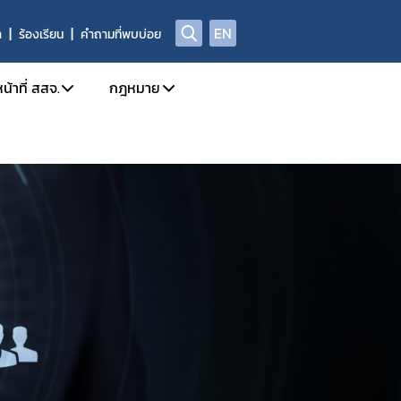
EN
า
ร้องเรียน
คำถามที่พบบ่อย
น้าที่ สสจ.
กฎหมาย
ission
การใช้งานระบบ e-Submission
กฎหมายใหม่/ประเภทกฎหมาย
ล
กำหนดสิทธิ์ให้ผู้ประกอบการเข้าใช้งานระบบ
รายชื่อยาเสพติด/วัตถุเสพติด/สารระเหย
โทษในประเภท 2 และวัตถุออกฤทธิ์ในประเภท 2,3,4
 อย. เรื่อง มอบอำนาจ
บทกำหนดโทษยาเสพติด/วัตถุออกฤทธิ์/สารระ
ะเภท 4
Open chat สำหรับเจ้าหน้าที่
สาระสำคัญการควบคุมตามกฎหมาย
าวยาเสพติด/วัตถุออกฤทธิ์ และ นำผ่าน
rning
หลักเกณฑ์/แนวทาง
้ามาซึ่งสารกาเฟอีน (Caffeine)
งการขับเคลื่อนและพัฒนาระบบเครือข่าย
ท 1
ตรวจอนุญาตสถานที่สกัดกัญชง
เภท 1
ชี้แจงกฎหมายใหม่
ติดให้โทษให้โทษในประเภท 2 และวัตถุออกฤทธิ์ในประเภท 2
นุญาต วจ.1 / ยส.3 / ตักเตือน พักใช้ หรือการเพิกถอนใบอนุญาต