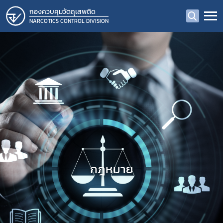
กองควบคุมวัตถุเสพติด
NARCOTICS CONTROL DIVISION
กฎหมาย