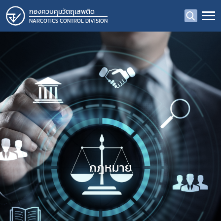
กองควบคุมวัตถุเสพติด
NARCOTICS CONTROL DIVISION
กฎหมาย