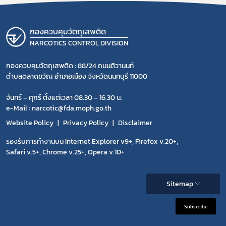
กองควบคุมวัตถุเสพติด
NARCOTICS CONTROL DIVISION
กองควบคุมวัตถุเสพติด : 88/24 ถนนติวานนท์
ตำบลตลาดขวัญ อำเภอเมือง จังหวัดนนทบุรี 11000
จันทร์ – ศุกร์ ตั้งแต่เวลา 08.30 – 16.30 น.
e-Mail : narcotic@fda.moph.go.th
Website Policy
Privacy Policy
Disclaimer
รองรับการทำงานบน Internet Explorer v9+, Firefox v.20+,
Safari v.5+, Chrome v.25+, Opera v.10+
Sitemap
Subscribe