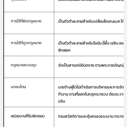
Subscribe
เลือกหัวข้อที่ท่านต้องการ Subscribe
การใช้ที่ผิดกฎหมาย
เป็นตัวทำละลายสำหรับเปลี่ยนโคเคนเบส ให้
การใช้ที่ถูกกฎหมาย
เป็นตัวทำละลายสำหรับไขมัน ขี้ผึ้ง เรซิน เช
ซักฟอก
กฎหมาย
การขออนุญาต
กฎหมายควบคุม
จัดเป็นสารเคมีอันตราย ตามพระราชบัญญัติ
ข่าวประชาสัมพันธ์
บทลงโทษ
นายจ้างผู้ใดไม่ดำเนินการบริหารและการจั
ทำงาน ตามที่ออกในกฎกระทรวง ต้องระวางโทษจ
ปรับ
หน่วยงานที่รับผิดชอบ
กรมสวัสดิการและคุ้มครองแรงงาน กระทร