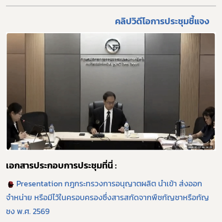
คลิปวิดีโอการประชุมชี้แจง
Subscribe
เลือกหัวข้อที่ท่านต้องการ Subscribe
กฎหมาย
การขออนุญาต
เอกสารประกอบการประชุมที่นี่ :
ข่าวประชาสัมพันธ์
Presentation กฎกระทรวงการอนุญาตผลิต นำเข้า ส่งออก
จำหน่าย หรือมีไว้ในครอบครองซึ่งสารสกัดจากพืชกัญชาหรือกัญ
ชง พ.ศ. 2569