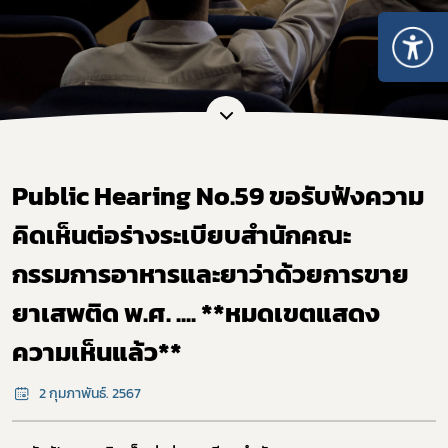
Public Hearing No.59 ขอรับฟังความ
คิดเห็นต่อร่างระเบียบสำนักคณะ
กรรมการอาหารและยาว่าด้วยการขาย
Subscribe
ยาเสพติด พ.ศ. .... **หมดเขตแสดง
เลือกหัวข้อที่ท่านต้องการ Subscribe
ความเห็นแล้ว**
2 กุมภาพันธ์. 2567