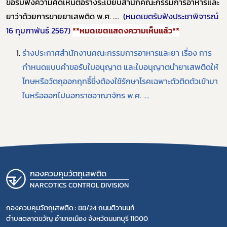
ขอรับฟังความคิดเห็นต่อร่างระเบียบสำนักคณะกรรมการอาหารและ
กฎหมาย
ยาว่าด้วยการขายยาเสพติด พ.ศ. ....
(หมดเขตรับฟังประชาพิจารณ์
การขออนุญาต
16 กุมภาพันธ์ 2567)
**หมดเขตแสดงความเห็นแล้ว**
ข่าวประชาสัมพันธ์
ร่างประกาศสำนักงานคณะกรรมการอาหารและยา เรื่อง การ
กำหนดแบบคำขอรับใบอนุญาต และใบอนุญาตนำยาเสพติดให้
โทษหรือวัตถุออกฤทธิ์ซึ่งต้องใช้รักษาโรคเฉพาะตัวติดตัวเข้ามา
ในหรือออกไปนอกราชอาณาจักร พ.ศ. ....
กองควบคุมวัตถุเสพติด
NARCOTICS CONTROL DIVISION
กองควบคุมวัตถุเสพติด : 88/24 ถนนติวานนท์
ตำบลตลาดขวัญ อำเภอเมือง จังหวัดนนทบุรี 11000