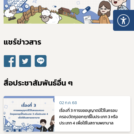
แชร์ข่าวสาร​
สื่อประชาสัมพันธ์อื่น ๆ
Subscribe
02 ก.ค. 68
เรื่องที่ 3 การขออนุญาตมีไว้ในครอบ
เลือกหัวข้อที่ท่านต้องการ Subscribe
ครองวัตถุออกฤทธิ์ในประเภท 3 หรือ
ประเภท 4 เพื่อใช้ในสถานพยาบาล