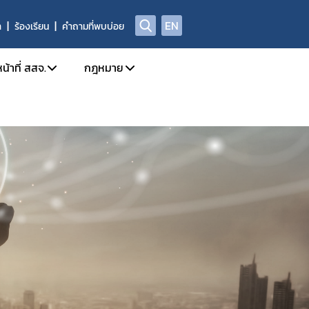
EN
า
ร้องเรียน
คำถามที่พบบ่อย
น้าที่ สสจ.
กฎหมาย
ission
การใช้งานระบบ e-Submission
กฎหมายใหม่/ประเภทกฎหมาย
ล
กำหนดสิทธิ์ให้ผู้ประกอบการเข้าใช้งานระบบ
รายชื่อยาเสพติด/วัตถุเสพติด/สารระเหย
โทษในประเภท 2 และวัตถุออกฤทธิ์ในประเภท 2,3,4
 อย. เรื่อง มอบอำนาจ
บทกำหนดโทษยาเสพติด/วัตถุออกฤทธิ์/สารระ
ะเภท 4
Open chat สำหรับเจ้าหน้าที่
สาระสำคัญการควบคุมตามกฎหมาย
าวยาเสพติด/วัตถุออกฤทธิ์ และ นำผ่าน
rning
หลักเกณฑ์/แนวทาง
้ามาซึ่งสารกาเฟอีน (Caffeine)
งการขับเคลื่อนและพัฒนาระบบเครือข่าย
ท 1
ตรวจอนุญาตสถานที่สกัดกัญชง
เภท 1
ชี้แจงกฎหมายใหม่
ติดให้โทษให้โทษในประเภท 2 และวัตถุออกฤทธิ์ในประเภท 2
นุญาต วจ.1 / ยส.3 / ตักเตือน พักใช้ หรือการเพิกถอนใบอนุญาต