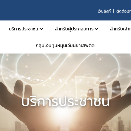
เว็บลิงก์
ติดต่อเร
บริการประชาชน
สำหรับผู้ประกอบการ
สำหรับเจ้าห
กลุ่มเงินทุนหมุนเวียนยาเสพติด
บริหาร
คู่มือประชาชน
เอกสารเปิดสิทธิ์เข้าใช้ระบบ E-Subm
คู่มือ
และอัตรากำลัง
e-Book
การขออนุญาตสำหรับสถานพยาบา
คู่มือ
น้าที่
ข้อมูลสถิติที่เกี่ยวกับวัตถุเสพติด
การขออนุญาตครอบครองยาเสพติดให้
คำสั่ง
นินงานของกอง
การขออนุญาตยาเสพติดให้โทษในปร
กลุ่ม 
งานเป็นองค์กรคุณธรรมต้นแบบ
การขออนุญาตนำเข้า-ส่งออกเฉพาะคร
E-lea
บริการประชาชน
งได้รับ
การขอหนังสือรับรองการนำหรือสั่งเข
โคร
รม
การขออนุญาตวัตถุออกฤทธิ์ในประเภ
การ
การขออนุญาตยาเสพติดให้โทษในประ
ประชุม
าน
ขออนุญาตผลิต นำเข้า ส่งออก ยาเสพ
การอ