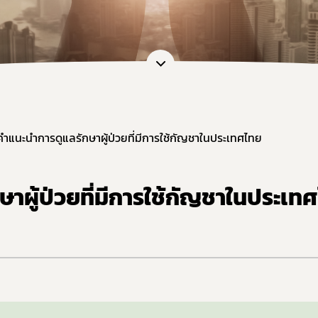
หน้าที่กองควบคุมวัตถุเสพติด
การขออนุญาตยาเสพติดให้โทษในปร
การ
ะชุม
การอนุญาตทะเบียนตำรับ / โฆษณา / 
กฎก
หลักเกณฑ์และเงื่อนไขการตรวจประ
กฎก
สรุปการจัดทำรายงานวัตถุเสพติด
กฎก
แบบฟอร์มรายงาน/บัญชี และอื่น ๆ ที่
แนวทางการขึ้นทะเบียน / หนังสือรั
คำแนะนำการดูแลรักษาผู้ป่วยที่มีการใช้กัญชาในประเทศไทย
คู่มือการใช้งานระบบ e-Submission
ขอวินิจฉัยผลิตภัณฑ์ ผ่านระบบ e-co
าผู้ป่วยที่มีการใช้กัญชาในประเท
การทำลายวัตถุเสพติดที่ใช้ในทางกา
ระบบรายงานยาเสพติดให้โทษในประ
แบบฟอร์มรายงานกัญชา/กัญชง
แผนการตรวจเฝ้าระวังประจำปี 2569