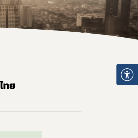
ะเภท 5
อนุญาตจำหน่าย ยส.2 หรือ วจ.2 พ.ศ. 2567
หนังสือรับรองยาเสพติดให้โทษ หรือวัตถุออกฤทธิ์
ระทรวงการอนุญาตมีไว้ในครอบครอง ยส.2 วจ.2/วจ.3/วจ.4 พ.ศ. 2568
เมินการออกใบอนุญาต/ทะเบียน
ระทรวงการอนุญาต ยส.5 ที่มิใช่สารสกัดจากกัญชาหรือกัญชง พ.ศ. 2
ของสถานพยาบาล
ระทรวงการอนุญาต ยส.5 เฉพาะสารสกัดจากกัญชาหรือกัญชง พ.ศ. 2
เกี่ยวกับวัตถุเสพติด
บรอง
nsult
ศไทย
รแพทย์
เภท 4