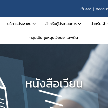
เว็บลิงก์
ติดต่อเร
บริการประชาชน
สำหรับผู้ประกอบการ
สำหรับเจ้าห
กลุ่มเงินทุนหมุนเวียนยาเสพติด
บริหาร
คู่มือประชาชน
เอกสารเปิดสิทธิ์เข้าใช้ระบบ E-Subm
คู่มือ
และอัตรากำลัง
e-Book
การขออนุญาตสำหรับสถานพยาบา
คู่มือ
น้าที่
ข้อมูลสถิติที่เกี่ยวกับวัตถุเสพติด
การขออนุญาตครอบครองยาเสพติดให้
คำสั่ง
นินงานของกอง
การขออนุญาตยาเสพติดให้โทษในปร
กลุ่ม 
งานเป็นองค์กรคุณธรรมต้นแบบ
การขออนุญาตนำเข้า-ส่งออกเฉพาะคร
E-lea
หนังสือเวียน
งได้รับ
การขอหนังสือรับรองการนำหรือสั่งเข
โคร
รม
การขออนุญาตวัตถุออกฤทธิ์ในประเภ
การ
การขออนุญาตยาเสพติดให้โทษในประ
ประชุม
าน
ขออนุญาตผลิต นำเข้า ส่งออก ยาเสพ
การอ