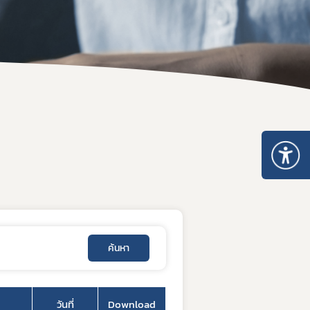
ะเภท 5
อนุญาตจำหน่าย ยส.2 หรือ วจ.2 พ.ศ. 2567
หนังสือรับรองยาเสพติดให้โทษ หรือวัตถุออกฤทธิ์
ระทรวงการอนุญาตมีไว้ในครอบครอง ยส.2 วจ.2/วจ.3/วจ.4 พ.ศ. 2568
เมินการออกใบอนุญาต/ทะเบียน
ระทรวงการอนุญาต ยส.5 ที่มิใช่สารสกัดจากกัญชาหรือกัญชง พ.ศ. 2
ของสถานพยาบาล
ระทรวงการอนุญาต ยส.5 เฉพาะสารสกัดจากกัญชาหรือกัญชง พ.ศ. 2
เกี่ยวกับวัตถุเสพติด
บรอง
nsult
รแพทย์
เภท 4
ค้นหา
วันที่
Download