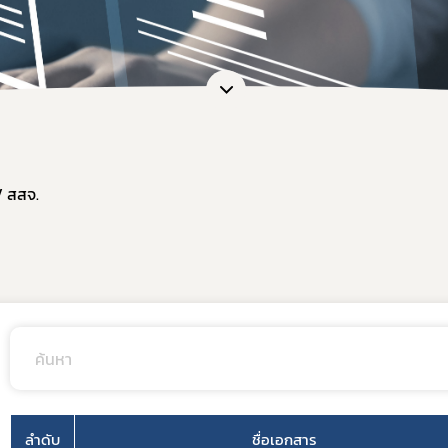
หน้าที่กองควบคุมวัตถุเสพติด
การขออนุญาตยาเสพติดให้โทษในปร
การ
ะชุม
การอนุญาตทะเบียนตำรับ / โฆษณา / 
กฎก
หลักเกณฑ์และเงื่อนไขการตรวจประ
กฎก
สรุปการจัดทำรายงานวัตถุเสพติด
กฎก
แบบฟอร์มรายงาน/บัญชี และอื่น ๆ ที่
แนวทางการขึ้นทะเบียน / หนังสือรั
/ สสจ.
คู่มือการใช้งานระบบ e-Submission
ขอวินิจฉัยผลิตภัณฑ์ ผ่านระบบ e-co
การทำลายวัตถุเสพติดที่ใช้ในทางกา
ระบบรายงานยาเสพติดให้โทษในประ
แบบฟอร์มรายงานกัญชา/กัญชง
แผนการตรวจเฝ้าระวังประจำปี 2569
ลำดับ
ชื่อเอกสาร