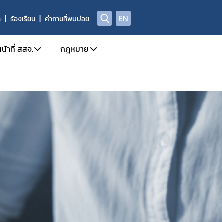
EN
า
ร้องเรียน
คำถามที่พบบ่อย
น้าที่ สสจ.
กฎหมาย
ission
การใช้งานระบบ e-Submission
กฎหมายใหม่/ประเภทกฎหมาย
ล
กำหนดสิทธิ์ให้ผู้ประกอบการเข้าใช้งานระบบ
รายชื่อยาเสพติด/วัตถุเสพติด/สารระเหย
โทษในประเภท 2 และวัตถุออกฤทธิ์ในประเภท 2,3,4
 อย. เรื่อง มอบอำนาจ
บทกำหนดโทษยาเสพติด/วัตถุออกฤทธิ์/สารระ
ะเภท 4
Open chat สำหรับเจ้าหน้าที่
สาระสำคัญการควบคุมตามกฎหมาย
าวยาเสพติด/วัตถุออกฤทธิ์ และ นำผ่าน
rning
หลักเกณฑ์/แนวทาง
้ามาซึ่งสารกาเฟอีน (Caffeine)
งการขับเคลื่อนและพัฒนาระบบเครือข่าย
ท 1
ตรวจอนุญาตสถานที่สกัดกัญชง
เภท 1
ชี้แจงกฎหมายใหม่
ติดให้โทษให้โทษในประเภท 2 และวัตถุออกฤทธิ์ในประเภท 2
นุญาต วจ.1 / ยส.3 / ตักเตือน พักใช้ หรือการเพิกถอนใบอนุญาต