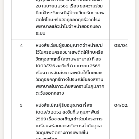
28 เมษายน 2569 เรื่อง ขอความร่วม
มือเฝ้าระวังกรณีผู้ป่วยเวียนรับยาเสพ
ติดให้โทษหรือวัตถุออกฤทธิ์จากโรง
พยาบาลแล้วนำไปจำหน่ายออกนอก
ระบบ
4
หนังสือเวียนผู้รับอนุญาตจำหน่าย/มี
08/04/69
ไว้ในครอบครองยาเสพติดให้โทษหรือ
วัตถุออกฤทธิ์ (สถานพยาบาล) ที่ สธ
1003/726 ลงวันที่ 8 เมษายน 2569
เรื่อง การจัดส่งยาเสพติดให้โทษและ
Subscribe
วัตถุออกฤทธิ์ทางไปรษณีย์ของสถาน
พยาบาลในภาวะภัยสงครามในภูมิภาค
เลือกหัวข้อที่ท่านต้องการ Subscribe
ตะวันออกกลาง
5
หนังสือเชิญผู้รับอนุญาต ที่ สธ
04/02/69
1003/ว 2052 ลงวันที่ 3 กุมภาพันธ์
2569 เรื่อง ขอเชิญเข้าร่วมโครงการ
กฎหมาย
เตรียมพร้อมยกระดับการกำกับดูแล
วัตถุเสพติดทางการแพทย์ใน
การขออนุญาต