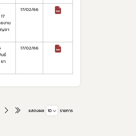
น
17/02/66
 17
รายงาน
กัญชา
5
17/02/66
ันธ์
 ยา
แสดงผล
10
รายการ