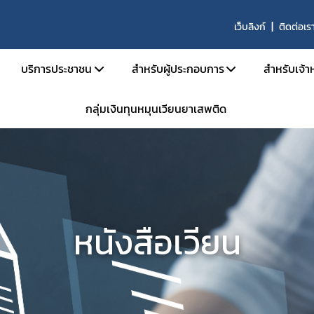
เว็บลิงก์
ติดต่อเร
บริการประชาชน
สำหรับผู้ประกอบการ
สำหรับเจ้าห
กลุ่มเงินทุนหมุนเวียนยาเสพติด
บริหาร
คู่มือประชาชน
เอกสารเปิดสิทธิ์เข้าใช้ระบบ E-Subm
คู่มือ
และอัตรากำลัง
e-Book
การขออนุญาตสำหรับสถานพยาบา
คู่มือ
น้าที่
ข้อมูลสถิติที่เกี่ยวกับวัตถุเสพติด
การขออนุญาตครอบครองยาเสพติดให้
คำสั่ง
นินงานของกอง
การขออนุญาตยาเสพติดให้โทษในปร
กลุ่ม 
งานเป็นองค์กรคุณธรรมต้นแบบ
การขออนุญาตนำเข้า-ส่งออกเฉพาะคร
E-lea
หนังสือเวียน
งได้รับ
การขอหนังสือรับรองการนำหรือสั่งเข
โคร
รม
การขออนุญาตวัตถุออกฤทธิ์ในประเภ
การ
การขออนุญาตยาเสพติดให้โทษในประ
ประชุม
าน
ขออนุญาตผลิต นำเข้า ส่งออก ยาเสพ
การอ