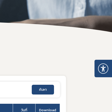
ะเภท 5
อนุญาตจำหน่าย ยส.2 หรือ วจ.2 พ.ศ. 2567
หนังสือรับรองยาเสพติดให้โทษ หรือวัตถุออกฤทธิ์
ระทรวงการอนุญาตมีไว้ในครอบครอง ยส.2 วจ.2/วจ.3/วจ.4 พ.ศ. 2568
เมินการออกใบอนุญาต/ทะเบียน
ระทรวงการอนุญาต ยส.5 ที่มิใช่สารสกัดจากกัญชาหรือกัญชง พ.ศ. 2
ของสถานพยาบาล
ระทรวงการอนุญาต ยส.5 เฉพาะสารสกัดจากกัญชาหรือกัญชง พ.ศ. 2
เกี่ยวกับวัตถุเสพติด
บรอง
nsult
รแพทย์
เภท 4
ค้นหา
วันที่
Download