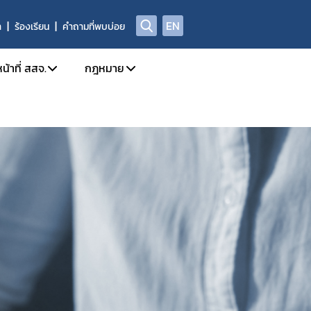
EN
า
ร้องเรียน
คำถามที่พบบ่อย
น้าที่ สสจ.
กฎหมาย
ission
การใช้งานระบบ e-Submission
กฎหมายใหม่/ประเภทกฎหมาย
ล
กำหนดสิทธิ์ให้ผู้ประกอบการเข้าใช้งานระบบ
รายชื่อยาเสพติด/วัตถุเสพติด/สารระเหย
โทษในประเภท 2 และวัตถุออกฤทธิ์ในประเภท 2,3,4
 อย. เรื่อง มอบอำนาจ
บทกำหนดโทษยาเสพติด/วัตถุออกฤทธิ์/สารระ
ะเภท 4
Open chat สำหรับเจ้าหน้าที่
สาระสำคัญการควบคุมตามกฎหมาย
าวยาเสพติด/วัตถุออกฤทธิ์ และ นำผ่าน
rning
หลักเกณฑ์/แนวทาง
้ามาซึ่งสารกาเฟอีน (Caffeine)
งการขับเคลื่อนและพัฒนาระบบเครือข่าย
ท 1
ตรวจอนุญาตสถานที่สกัดกัญชง
เภท 1
ชี้แจงกฎหมายใหม่
ติดให้โทษให้โทษในประเภท 2 และวัตถุออกฤทธิ์ในประเภท 2
นุญาต วจ.1 / ยส.3 / ตักเตือน พักใช้ หรือการเพิกถอนใบอนุญาต