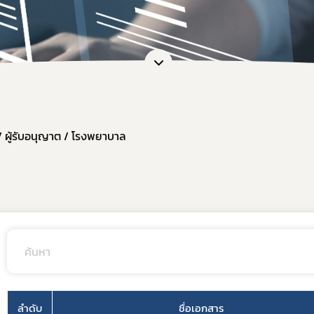
หน้าที่กองควบคุมวัตถุเสพติด
การขออนุญาตยาเสพติดให้โทษในปร
การ
ะชุม
การอนุญาตทะเบียนตำรับ / โฆษณา / 
กฎก
หลักเกณฑ์และเงื่อนไขการตรวจประ
กฎก
สรุปการจัดทำรายงานวัตถุเสพติด
กฎก
แบบฟอร์มรายงาน/บัญชี และอื่น ๆ ที่
แนวทางการขึ้นทะเบียน / หนังสือรั
/ ผู้รับอนุญาต / โรงพยาบาล
คู่มือการใช้งานระบบ e-Submission
ขอวินิจฉัยผลิตภัณฑ์ ผ่านระบบ e-co
การทำลายวัตถุเสพติดที่ใช้ในทางกา
ระบบรายงานยาเสพติดให้โทษในประ
แบบฟอร์มรายงานกัญชา/กัญชง
แผนการตรวจเฝ้าระวังประจำปี 2569
ลำดับ
ชื่อเอกสาร