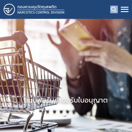
กองควบคุมวัตถุเสพติด
NARCOTICS CONTROL DIVISION
แบบฟอร์มคำขอรับใบอนุญาต