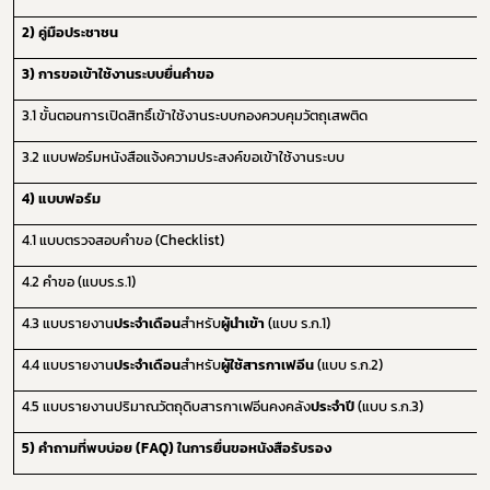
2) คู่มือประชาชน
3)
การขอเข้าใช้งานระบบยื่นคำขอ
3.1 ขั้นตอนการเปิดสิทธิ์เข้าใช้งานระบบกองควบคุมวัตถุเสพติด
3.2 แบบฟอร์มหนังสือแจ้งความประสงค์ขอเข้าใช้งานระบบ
4) แบบฟอร์ม
Subscribe
4.1
แบบตรวจสอบคำขอ (
Checklist)
เลือกหัวข้อที่ท่านต้องการ Subscribe
4.2 คำขอ
(
แบบร.ร.1
)
4.3 แบบรายงาน
ประจำเดือน
สำหรับ
ผู้นำเข้า
(แบบ ร.ก.
1)
4.4 แบบรายงาน
ประจำเดือน
สำหรับ
ผู้ใช้สารกาเฟอีน
(แบบ ร.ก.2
)
กฎหมาย
4.5 แบบรายงานปริมาณวัตถุดิบสารกาเฟอีนคงคลัง
ประจำปี
(
แบบ ร.ก.3)
การขออนุญาต
5) คำถามที่พบบ่อย (
FAQ)
ในการยื่นขอหนังสือรับรอง
ข่าวประชาสัมพันธ์