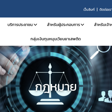
เว็บลิงก์
ติดต่อเร
บริการประชาชน
สำหรับผู้ประกอบการ
สำหรับเจ้าห
กลุ่มเงินทุนหมุนเวียนยาเสพติด
บริหาร
คู่มือประชาชน
เอกสารเปิดสิทธิ์เข้าใช้ระบบ E-Subm
คู่มือ
และอัตรากำลัง
e-Book
การขออนุญาตสำหรับสถานพยาบา
คู่มือ
น้าที่
ข้อมูลสถิติที่เกี่ยวกับวัตถุเสพติด
การขออนุญาตครอบครองยาเสพติดให้
คำสั่ง
นินงานของกอง
การขออนุญาตยาเสพติดให้โทษในปร
กลุ่ม 
งานเป็นองค์กรคุณธรรมต้นแบบ
การขออนุญาตนำเข้า-ส่งออกเฉพาะคร
E-lea
กฎหมาย
งได้รับ
การขอหนังสือรับรองการนำหรือสั่งเข
โคร
รม
การขออนุญาตวัตถุออกฤทธิ์ในประเภ
การ
การขออนุญาตยาเสพติดให้โทษในประ
ประชุม
าน
ขออนุญาตผลิต นำเข้า ส่งออก ยาเสพ
การอ