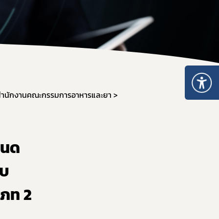
ะเภท 5
อนุญาตจำหน่าย ยส.2 หรือ วจ.2 พ.ศ. 2567
หนังสือรับรองยาเสพติดให้โทษ หรือวัตถุออกฤทธิ์
ระทรวงการอนุญาตมีไว้ในครอบครอง ยส.2 วจ.2/วจ.3/วจ.4 พ.ศ. 2568
เมินการออกใบอนุญาต/ทะเบียน
ระทรวงการอนุญาต ยส.5 ที่มิใช่สารสกัดจากกัญชาหรือกัญชง พ.ศ. 2
ของสถานพยาบาล
ระทรวงการอนุญาต ยส.5 เฉพาะสารสกัดจากกัญชาหรือกัญชง พ.ศ. 2
เกี่ยวกับวัตถุเสพติด
บรอง
สำนักงานคณะกรรมการอาหารและยา
nsult
รแพทย์
หนด
เภท 4
ใบ
เภท 2