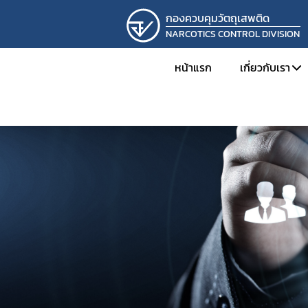
กองควบคุมวัตถุเสพติด
NARCOTICS CONTROL DIVISION
หน้าแรก
เกี่ยวกับเรา
ทำเนียบผู้
โครงสร้าง
ภารกิจและห
ผลการดำเ
การดำเนิน
รางวัลที่กอ
ภาพกิจกร
ติดต่อเรา
รับสมัครง