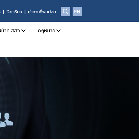
EN
า
ร้องเรียน
คำถามที่พบบ่อย
น้าที่ สสจ.
กฎหมาย
ission
การใช้งานระบบ e-Submission
กฎหมายใหม่/ประเภทกฎหมาย
ล
กำหนดสิทธิ์ให้ผู้ประกอบการเข้าใช้งานระบบ
รายชื่อยาเสพติด/วัตถุเสพติด/สารระเหย
โทษในประเภท 2 และวัตถุออกฤทธิ์ในประเภท 2,3,4
 อย. เรื่อง มอบอำนาจ
บทกำหนดโทษยาเสพติด/วัตถุออกฤทธิ์/สารระ
ะเภท 4
Open chat สำหรับเจ้าหน้าที่
สาระสำคัญการควบคุมตามกฎหมาย
าวยาเสพติด/วัตถุออกฤทธิ์ และ นำผ่าน
rning
หลักเกณฑ์/แนวทาง
้ามาซึ่งสารกาเฟอีน (Caffeine)
งการขับเคลื่อนและพัฒนาระบบเครือข่าย
ท 1
ตรวจอนุญาตสถานที่สกัดกัญชง
เภท 1
ชี้แจงกฎหมายใหม่
ติดให้โทษให้โทษในประเภท 2 และวัตถุออกฤทธิ์ในประเภท 2
นุญาต วจ.1 / ยส.3 / ตักเตือน พักใช้ หรือการเพิกถอนใบอนุญาต