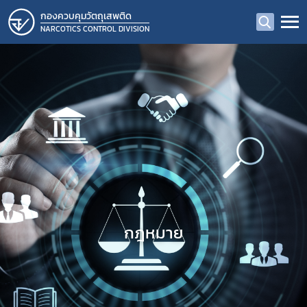
กองควบคุมวัตถุเสพติด
NARCOTICS CONTROL DIVISION
กฎหมาย