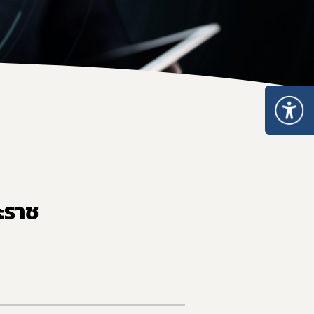
ะเภท 5
อนุญาตจำหน่าย ยส.2 หรือ วจ.2 พ.ศ. 2567
หนังสือรับรองยาเสพติดให้โทษ หรือวัตถุออกฤทธิ์
ระทรวงการอนุญาตมีไว้ในครอบครอง ยส.2 วจ.2/วจ.3/วจ.4 พ.ศ. 2568
เมินการออกใบอนุญาต/ทะเบียน
ระทรวงการอนุญาต ยส.5 ที่มิใช่สารสกัดจากกัญชาหรือกัญชง พ.ศ. 2
ของสถานพยาบาล
ระทรวงการอนุญาต ยส.5 เฉพาะสารสกัดจากกัญชาหรือกัญชง พ.ศ. 2
เกี่ยวกับวัตถุเสพติด
บรอง
nsult
รแพทย์
ะราช
เภท 4