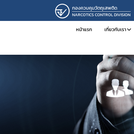
กองควบคุมวัตถุเสพติด
NARCOTICS CONTROL DIVISION
หน้าแรก
เกี่ยวกับเรา
ทำเนียบผู้
โครงสร้าง
ภารกิจและห
ผลการดำเ
การดำเนิน
รางวัลที่กอ
ภาพกิจกร
ติดต่อเรา
รับสมัครง