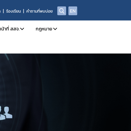
EN
า
ร้องเรียน
คำถามที่พบบ่อย
น้าที่ สสจ.
กฎหมาย
ission
การใช้งานระบบ e-Submission
กฎหมายใหม่/ประเภทกฎหมาย
ล
กำหนดสิทธิ์ให้ผู้ประกอบการเข้าใช้งานระบบ
รายชื่อยาเสพติด/วัตถุเสพติด/สารระเหย
โทษในประเภท 2 และวัตถุออกฤทธิ์ในประเภท 2,3,4
 อย. เรื่อง มอบอำนาจ
บทกำหนดโทษยาเสพติด/วัตถุออกฤทธิ์/สารระ
ะเภท 4
Open chat สำหรับเจ้าหน้าที่
สาระสำคัญการควบคุมตามกฎหมาย
าวยาเสพติด/วัตถุออกฤทธิ์ และ นำผ่าน
rning
หลักเกณฑ์/แนวทาง
้ามาซึ่งสารกาเฟอีน (Caffeine)
งการขับเคลื่อนและพัฒนาระบบเครือข่าย
ท 1
ตรวจอนุญาตสถานที่สกัดกัญชง
เภท 1
ชี้แจงกฎหมายใหม่
ติดให้โทษให้โทษในประเภท 2 และวัตถุออกฤทธิ์ในประเภท 2
นุญาต วจ.1 / ยส.3 / ตักเตือน พักใช้ หรือการเพิกถอนใบอนุญาต