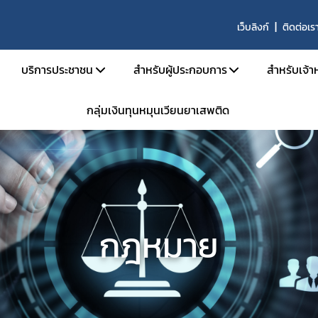
เว็บลิงก์
ติดต่อเร
บริการประชาชน
สำหรับผู้ประกอบการ
สำหรับเจ้าห
กลุ่มเงินทุนหมุนเวียนยาเสพติด
บริหาร
คู่มือประชาชน
เอกสารเปิดสิทธิ์เข้าใช้ระบบ E-Subm
คู่มือ
และอัตรากำลัง
e-Book
การขออนุญาตสำหรับสถานพยาบา
คู่มือ
น้าที่
ข้อมูลสถิติที่เกี่ยวกับวัตถุเสพติด
การขออนุญาตครอบครองยาเสพติดให้
คำสั่ง
นินงานของกอง
การขออนุญาตยาเสพติดให้โทษในปร
กลุ่ม 
งานเป็นองค์กรคุณธรรมต้นแบบ
การขออนุญาตนำเข้า-ส่งออกเฉพาะคร
E-lea
กฎหมาย
งได้รับ
การขอหนังสือรับรองการนำหรือสั่งเข
โคร
รม
การขออนุญาตวัตถุออกฤทธิ์ในประเภ
การ
การขออนุญาตยาเสพติดให้โทษในประ
ประชุม
าน
ขออนุญาตผลิต นำเข้า ส่งออก ยาเสพ
การอ