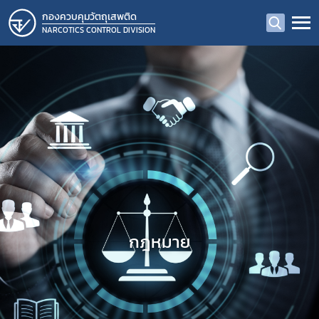
กองควบคุมวัตถุเสพติด
NARCOTICS CONTROL DIVISION
กฎหมาย