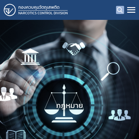
กองควบคุมวัตถุเสพติด
NARCOTICS CONTROL DIVISION
กฎหมาย