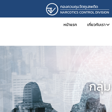
กองควบคุมวัตถุเสพติด
NARCOTICS CONTROL DIVISION
หน้าแรก
เกี่ยวกับเรา
ทำเนียบผู้
โครงสร้าง
ภารกิจและห
ผลการดำเ
การดำเนิน
กลุ่
รางวัลที่กอ
ภาพกิจกร
ติดต่อเรา
รับสมัครง