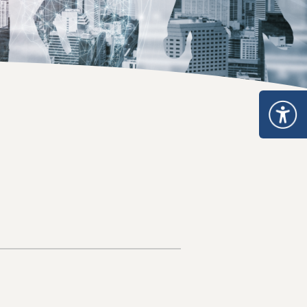
ะเภท 5
อนุญาตจำหน่าย ยส.2 หรือ วจ.2 พ.ศ. 2567
หนังสือรับรองยาเสพติดให้โทษ หรือวัตถุออกฤทธิ์
ระทรวงการอนุญาตมีไว้ในครอบครอง ยส.2 วจ.2/วจ.3/วจ.4 พ.ศ. 2568
เมินการออกใบอนุญาต/ทะเบียน
ระทรวงการอนุญาต ยส.5 ที่มิใช่สารสกัดจากกัญชาหรือกัญชง พ.ศ. 2
ของสถานพยาบาล
ระทรวงการอนุญาต ยส.5 เฉพาะสารสกัดจากกัญชาหรือกัญชง พ.ศ. 2
เกี่ยวกับวัตถุเสพติด
บรอง
nsult
รแพทย์
เภท 4