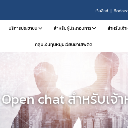
เว็บลิงก์
ติดต่อเร
บริการประชาชน
สำหรับผู้ประกอบการ
สำหรับเจ้าห
กลุ่มเงินทุนหมุนเวียนยาเสพติด
บริหาร
คู่มือประชาชน
เอกสารเปิดสิทธิ์เข้าใช้ระบบ E-Subm
คู่มือ
และอัตรากำลัง
e-Book
การขออนุญาตสำหรับสถานพยาบา
คู่มือ
น้าที่
ข้อมูลสถิติที่เกี่ยวกับวัตถุเสพติด
การขออนุญาตครอบครองยาเสพติดให้
คำสั่ง
นินงานของกอง
การขออนุญาตยาเสพติดให้โทษในปร
กลุ่ม 
งานเป็นองค์กรคุณธรรมต้นแบบ
การขออนุญาตนำเข้า-ส่งออกเฉพาะคร
E-lea
ม Open chat สำหรับเจ้าหน
งได้รับ
การขอหนังสือรับรองการนำหรือสั่งเข
โคร
รม
การขออนุญาตวัตถุออกฤทธิ์ในประเภ
การ
การขออนุญาตยาเสพติดให้โทษในประ
ประชุม
าน
ขออนุญาตผลิต นำเข้า ส่งออก ยาเสพ
การอ