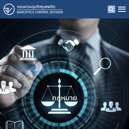
กองควบคุมวัตถุเสพติด
NARCOTICS CONTROL DIVISION
กฎหมาย