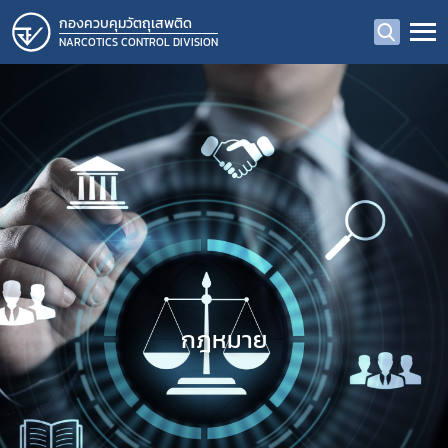
กองควบคุมวัตถุเสพติด
NARCOTICS CONTROL DIVISION
กฎหมาย