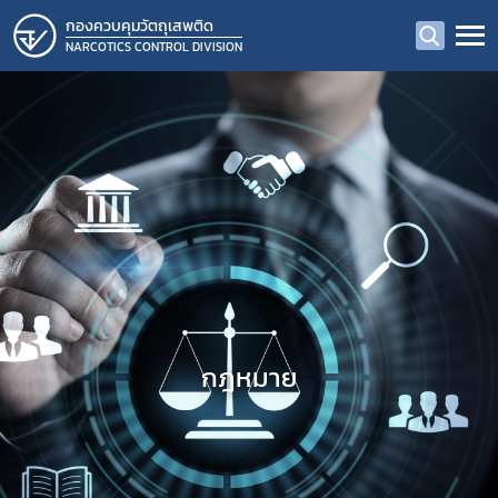
กองควบคุมวัตถุเสพติด
NARCOTICS CONTROL DIVISION
กฎหมาย