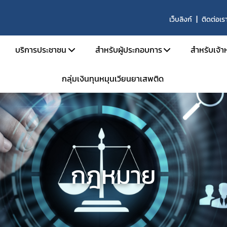
เว็บลิงก์
ติดต่อเร
บริการประชาชน
สำหรับผู้ประกอบการ
สำหรับเจ้าห
กลุ่มเงินทุนหมุนเวียนยาเสพติด
บริหาร
คู่มือประชาชน
เอกสารเปิดสิทธิ์เข้าใช้ระบบ E-Subm
คู่มือ
และอัตรากำลัง
e-Book
การขออนุญาตสำหรับสถานพยาบา
คู่มือ
น้าที่
ข้อมูลสถิติที่เกี่ยวกับวัตถุเสพติด
การขออนุญาตครอบครองยาเสพติดให้
คำสั่ง
นินงานของกอง
การขออนุญาตยาเสพติดให้โทษในปร
กลุ่ม 
งานเป็นองค์กรคุณธรรมต้นแบบ
การขออนุญาตนำเข้า-ส่งออกเฉพาะคร
E-lea
กฎหมาย
งได้รับ
การขอหนังสือรับรองการนำหรือสั่งเข
โคร
รม
การขออนุญาตวัตถุออกฤทธิ์ในประเภ
การ
การขออนุญาตยาเสพติดให้โทษในประ
ประชุม
าน
ขออนุญาตผลิต นำเข้า ส่งออก ยาเสพ
การอ