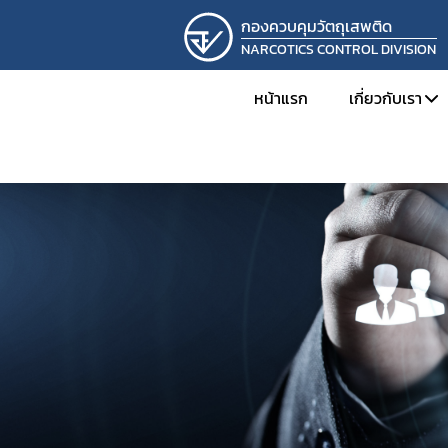
กองควบคุมวัตถุเสพติด
NARCOTICS CONTROL DIVISION
หน้าแรก
เกี่ยวกับเรา
ทำเนียบผู้
โครงสร้าง
ภารกิจและห
ผลการดำเ
การดำเนิน
รางวัลที่กอ
ภาพกิจกร
ติดต่อเรา
รับสมัครง