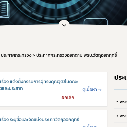
หน้าที่กองควบคุมวัตถุเสพติด
การขออนุญาตยาเสพติดให้โทษในปร
การ
ะชุม
การอนุญาตทะเบียนตำรับ / โฆษณา / 
กฎก
หลักเกณฑ์และเงื่อนไขการตรวจประ
กฎก
สรุปการจัดทำรายงานวัตถุเสพติด
กฎก
แบบฟอร์มรายงาน/บัญชี และอื่น ๆ ที่
แนวทางการขึ้นทะเบียน / หนังสือรั
ประกาศกระทรวง
ประกาศกระทรวงออกตาม พรบ.วัตถุออกฤทธิ์
คู่มือการใช้งานระบบ e-Submission
ขอวินิจฉัยผลิตภัณฑ์ ผ่านระบบ e-co
ประ
การทำลายวัตถุเสพติดที่ใช้ในทางกา
ื่อง แต่งตั้งกรรมการผู้ทรงคุณวุฒิในคณะ
ระบบรายงานยาเสพติดให้โทษในประ
จิตและประสาท
ดูเนื้อหา
→
แบบฟอร์มรายงานกัญชา/กัญชง
ยกเลิก
พระ
แผนการตรวจเฝ้าระวังประจำปี 2569
พระ
่อง ระบุชื่อและจัดแบ่งประเภทวัตถุออกฤทธิ์