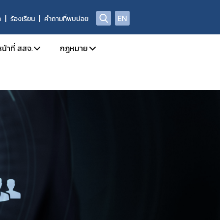
EN
า
ร้องเรียน
คำถามที่พบบ่อย
น้าที่ สสจ.
กฎหมาย
ission
การใช้งานระบบ e-Submission
กฎหมายใหม่/ประเภทกฎหมาย
ล
กำหนดสิทธิ์ให้ผู้ประกอบการเข้าใช้งานระบบ
รายชื่อยาเสพติด/วัตถุเสพติด/สารระเหย
โทษในประเภท 2 และวัตถุออกฤทธิ์ในประเภท 2,3,4
 อย. เรื่อง มอบอำนาจ
บทกำหนดโทษยาเสพติด/วัตถุออกฤทธิ์/สารระ
ะเภท 4
Open chat สำหรับเจ้าหน้าที่
สาระสำคัญการควบคุมตามกฎหมาย
าวยาเสพติด/วัตถุออกฤทธิ์ และ นำผ่าน
rning
หลักเกณฑ์/แนวทาง
้ามาซึ่งสารกาเฟอีน (Caffeine)
งการขับเคลื่อนและพัฒนาระบบเครือข่าย
ท 1
ตรวจอนุญาตสถานที่สกัดกัญชง
เภท 1
ชี้แจงกฎหมายใหม่
ติดให้โทษให้โทษในประเภท 2 และวัตถุออกฤทธิ์ในประเภท 2
นุญาต วจ.1 / ยส.3 / ตักเตือน พักใช้ หรือการเพิกถอนใบอนุญาต