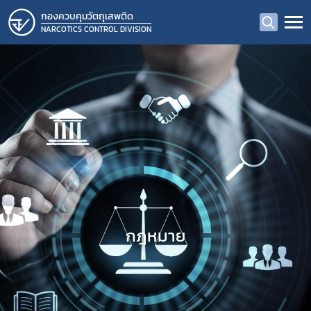
กองควบคุมวัตถุเสพติด
NARCOTICS CONTROL DIVISION
กฎหมาย