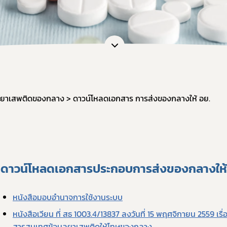
หน้าที่กองควบคุมวัตถุเสพติด
การขออนุญาตยาเสพติดให้โทษในปร
การ
ะชุม
การอนุญาตทะเบียนตำรับ / โฆษณา / 
กฎก
หลักเกณฑ์และเงื่อนไขการตรวจประ
กฎก
สรุปการจัดทำรายงานวัตถุเสพติด
กฎก
แบบฟอร์มรายงาน/บัญชี และอื่น ๆ ที่
แนวทางการขึ้นทะเบียน / หนังสือรั
ยาเสพติดของกลาง
ดาวน์โหลดเอกสาร การส่งของกลางให้ อย.
คู่มือการใช้งานระบบ e-Submission
ขอวินิจฉัยผลิตภัณฑ์ ผ่านระบบ e-co
การทำลายวัตถุเสพติดที่ใช้ในทางกา
ระบบรายงานยาเสพติดให้โทษในประ
ดาวน์โหลดเอกสารประกอบการส่งของกลางให้
แบบฟอร์มรายงานกัญชา/กัญชง
แผนการตรวจเฝ้าระวังประจำปี 2569
หนังสือมอบอำนาจการใช้งานระบบ
หนังสือเวียน ที่ สธ 1003.4/13837 ลงวันที่ 15 พฤศจิกายน 2559 เรื่
สารสนเทศข้อมูลยาเสพติดให้โทษของกลาง