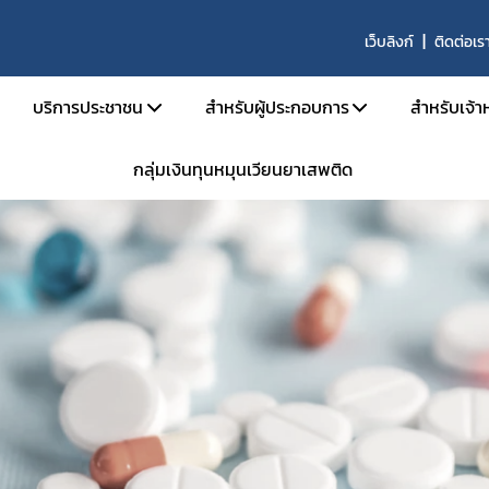
เว็บลิงก์
ติดต่อเร
บริการประชาชน
สำหรับผู้ประกอบการ
สำหรับเจ้าห
กลุ่มเงินทุนหมุนเวียนยาเสพติด
บริหาร
คู่มือประชาชน
เอกสารเปิดสิทธิ์เข้าใช้ระบบ E-Subm
คู่มือ
และอัตรากำลัง
e-Book
การขออนุญาตสำหรับสถานพยาบา
คู่มือ
น้าที่
ข้อมูลสถิติที่เกี่ยวกับวัตถุเสพติด
การขออนุญาตครอบครองยาเสพติดให้
คำสั่ง
นินงานของกอง
การขออนุญาตยาเสพติดให้โทษในปร
กลุ่ม 
งานเป็นองค์กรคุณธรรมต้นแบบ
การขออนุญาตนำเข้า-ส่งออกเฉพาะคร
E-lea
งได้รับ
การขอหนังสือรับรองการนำหรือสั่งเข
โคร
รม
การขออนุญาตวัตถุออกฤทธิ์ในประเภ
การ
การขออนุญาตยาเสพติดให้โทษในประ
ประชุม
าน
ขออนุญาตผลิต นำเข้า ส่งออก ยาเสพ
การอ