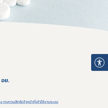
ะเภท 5
อนุญาตจำหน่าย ยส.2 หรือ วจ.2 พ.ศ. 2567
หนังสือรับรองยาเสพติดให้โทษ หรือวัตถุออกฤทธิ์
ระทรวงการอนุญาตมีไว้ในครอบครอง ยส.2 วจ.2/วจ.3/วจ.4 พ.ศ. 2568
เมินการออกใบอนุญาต/ทะเบียน
ระทรวงการอนุญาต ยส.5 ที่มิใช่สารสกัดจากกัญชาหรือกัญชง พ.ศ. 2
ของสถานพยาบาล
ระทรวงการอนุญาต ยส.5 เฉพาะสารสกัดจากกัญชาหรือกัญชง พ.ศ. 2
เกี่ยวกับวัตถุเสพติด
บรอง
nsult
รแพทย์
เภท 4
 อย.
อง ทบทวนสิทธิเจ้าหน้าที่เข้าใช้งานระบบ