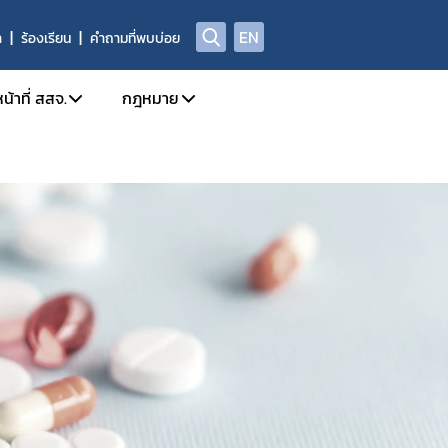
EN
า
ร้องเรียน
คำถามที่พบบ่อย
น้าที่ สสจ.
กฎหมาย
ission
การใช้งานระบบ e-Submission
กฎหมายใหม่/ประเภทกฎหมาย
ล
กำหนดสิทธิ์ให้ผู้ประกอบการเข้าใช้งานระบบ
รายชื่อยาเสพติด/วัตถุเสพติด/สารระเหย
โทษในประเภท 2 และวัตถุออกฤทธิ์ในประเภท 2,3,4
 อย. เรื่อง มอบอำนาจ
บทกำหนดโทษยาเสพติด/วัตถุออกฤทธิ์/สารระ
ะเภท 4
Open chat สำหรับเจ้าหน้าที่
สาระสำคัญการควบคุมตามกฎหมาย
าวยาเสพติด/วัตถุออกฤทธิ์ และ นำผ่าน
rning
หลักเกณฑ์/แนวทาง
้ามาซึ่งสารกาเฟอีน (Caffeine)
งการขับเคลื่อนและพัฒนาระบบเครือข่าย
ท 1
ตรวจอนุญาตสถานที่สกัดกัญชง
เภท 1
ชี้แจงกฎหมายใหม่
ติดให้โทษให้โทษในประเภท 2 และวัตถุออกฤทธิ์ในประเภท 2
นุญาต วจ.1 / ยส.3 / ตักเตือน พักใช้ หรือการเพิกถอนใบอนุญาต