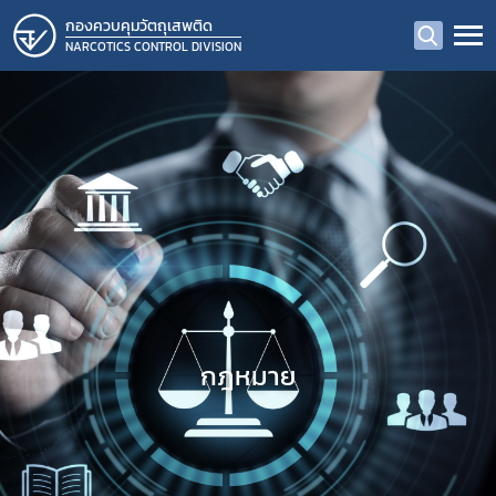
กองควบคุมวัตถุเสพติด
NARCOTICS CONTROL DIVISION
กฎหมาย