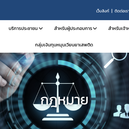
เว็บลิงก์
ติดต่อเร
บริการประชาชน
สำหรับผู้ประกอบการ
สำหรับเจ้าห
กลุ่มเงินทุนหมุนเวียนยาเสพติด
บริหาร
คู่มือประชาชน
เอกสารเปิดสิทธิ์เข้าใช้ระบบ E-Subm
คู่มือ
และอัตรากำลัง
e-Book
การขออนุญาตสำหรับสถานพยาบา
คู่มือ
น้าที่
ข้อมูลสถิติที่เกี่ยวกับวัตถุเสพติด
การขออนุญาตครอบครองยาเสพติดให้
คำสั่ง
นินงานของกอง
การขออนุญาตยาเสพติดให้โทษในปร
กลุ่ม 
งานเป็นองค์กรคุณธรรมต้นแบบ
การขออนุญาตนำเข้า-ส่งออกเฉพาะคร
E-lea
กฎหมาย
งได้รับ
การขอหนังสือรับรองการนำหรือสั่งเข
โคร
รม
การขออนุญาตวัตถุออกฤทธิ์ในประเภ
การ
การขออนุญาตยาเสพติดให้โทษในประ
ประชุม
าน
ขออนุญาตผลิต นำเข้า ส่งออก ยาเสพ
การอ