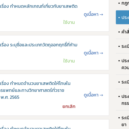
กฎ
รื่อง กำหนดหลักเกณฑ์เกี่ยวกับยาเสพติด
ดูเนื้อหา
→
ประ
ใช้งาน
คำส
อง ระบุชื่อและประเภทวัตถุออกฤทธิ์ที่ห้าม
ระเ
ดูเนื้อหา
→
ประ
ใช้งาน
ควบ
ระเ
รื่อง กำหนดจำนวนยาเสพติดให้โทษใน
การแพทย์และทางวิทยาศาสตร์ทั่วราช
ดูเนื้อหา
→
ประ
 พ.ศ. 2565
กรร
Subscribe
ยกเลิก
ระเ
เลือกหัวข้อที่ท่านต้องการ Subscribe
ยา
รื่อง กำหนดจำนวนยาเสพติดให้โทษใน