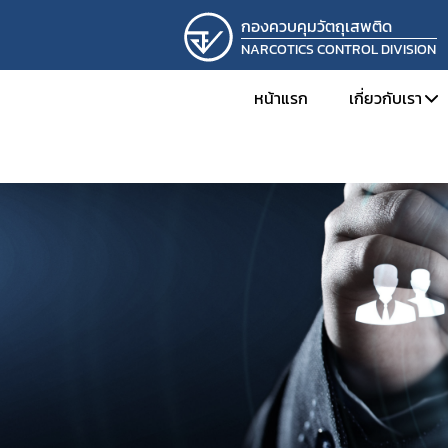
กองควบคุมวัตถุเสพติด
NARCOTICS CONTROL DIVISION
หน้าแรก
เกี่ยวกับเรา
ทำเนียบผู้
โครงสร้าง
ภารกิจและห
ผลการดำเ
การดำเนิน
รางวัลที่กอ
ภาพกิจกร
ติดต่อเรา
รับสมัครง