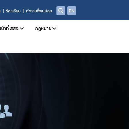
EN
า
ร้องเรียน
คำถามที่พบบ่อย
น้าที่ สสจ.
กฎหมาย
ission
การใช้งานระบบ e-Submission
กฎหมายใหม่/ประเภทกฎหมาย
ล
กำหนดสิทธิ์ให้ผู้ประกอบการเข้าใช้งานระบบ
รายชื่อยาเสพติด/วัตถุเสพติด/สารระเหย
โทษในประเภท 2 และวัตถุออกฤทธิ์ในประเภท 2,3,4
 อย. เรื่อง มอบอำนาจ
บทกำหนดโทษยาเสพติด/วัตถุออกฤทธิ์/สารระ
ะเภท 4
Open chat สำหรับเจ้าหน้าที่
สาระสำคัญการควบคุมตามกฎหมาย
าวยาเสพติด/วัตถุออกฤทธิ์ และ นำผ่าน
rning
หลักเกณฑ์/แนวทาง
้ามาซึ่งสารกาเฟอีน (Caffeine)
งการขับเคลื่อนและพัฒนาระบบเครือข่าย
ท 1
ตรวจอนุญาตสถานที่สกัดกัญชง
เภท 1
ชี้แจงกฎหมายใหม่
ติดให้โทษให้โทษในประเภท 2 และวัตถุออกฤทธิ์ในประเภท 2
นุญาต วจ.1 / ยส.3 / ตักเตือน พักใช้ หรือการเพิกถอนใบอนุญาต