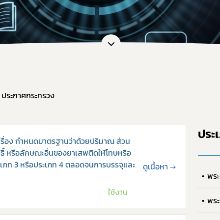
หน้าที่กองควบคุมวัตถุเสพติด
การขออนุญาตยาเสพติดให้โทษในปร
การ
ะชุม
การอนุญาตทะเบียนตำรับ / โฆษณา / 
กฎก
หลักเกณฑ์และเงื่อนไขการตรวจประ
กฎก
สรุปการจัดทำรายงานวัตถุเสพติด
กฎก
แบบฟอร์มรายงาน/บัญชี และอื่น ๆ ที่
แนวทางการขึ้นทะเบียน / หนังสือรั
ประกาศกระทรวง
คู่มือการใช้งานระบบ e-Submission
ขอวินิจฉัยผลิตภัณฑ์ ผ่านระบบ e-co
ประ
การทำลายวัตถุเสพติดที่ใช้ในทางกา
ื่อง กำหนดมาตรฐานว่าด้วยปริมาณ ส่วน
ระบบรายงานยาเสพติดให้โทษในประ
ิ์ หรือลักษณะอื่นของยาเสพติดให้โทษหรือ
ระเภท 3 หรือประเภท 4 ตลอดจนการบรรจุและ
ดูเนื้อหา
→
แบบฟอร์มรายงานกัญชา/กัญชง
พระ
แผนการตรวจเฝ้าระวังประจำปี 2569
ใช้งาน
พระ