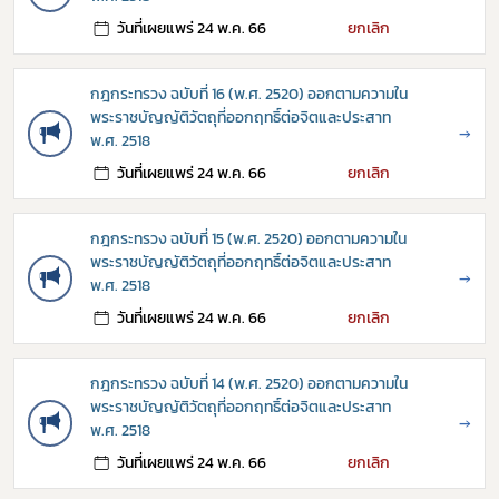
วันที่เผยแพร่ 24 พ.ค. 66
ยกเลิก
กฎหมาย
กฎกระทรวง ฉบับที่ 16 (พ.ศ. 2520) ออกตามความใน
พระราชบัญญัติวัตถุที่ออกฤทธิ์ต่อจิตและประสาท
การขออนุญาต
→
พ.ศ. 2518
วันที่เผยแพร่ 24 พ.ค. 66
ยกเลิก
ข่าวประชาสัมพันธ์
กฎกระทรวง ฉบับที่ 15 (พ.ศ. 2520) ออกตามความใน
พระราชบัญญัติวัตถุที่ออกฤทธิ์ต่อจิตและประสาท
→
พ.ศ. 2518
วันที่เผยแพร่ 24 พ.ค. 66
ยกเลิก
กฎกระทรวง ฉบับที่ 14 (พ.ศ. 2520) ออกตามความใน
พระราชบัญญัติวัตถุที่ออกฤทธิ์ต่อจิตและประสาท
→
พ.ศ. 2518
วันที่เผยแพร่ 24 พ.ค. 66
ยกเลิก