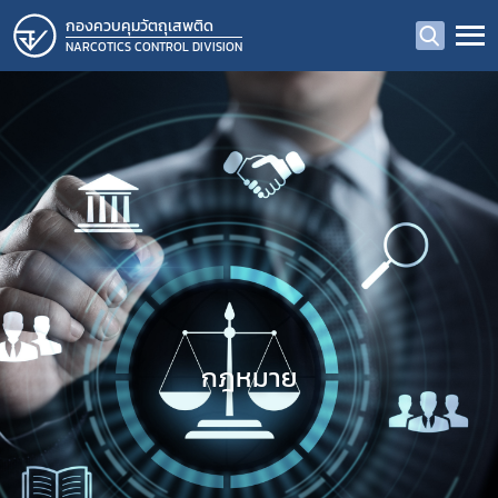
กองควบคุมวัตถุเสพติด
NARCOTICS CONTROL DIVISION
กฎหมาย