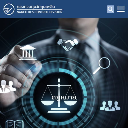
กองควบคุมวัตถุเสพติด
NARCOTICS CONTROL DIVISION
กฎหมาย