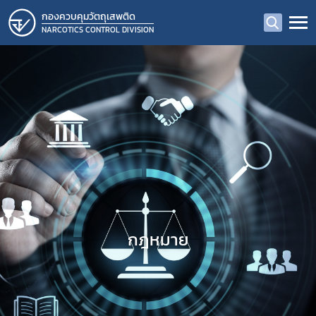
กองควบคุมวัตถุเสพติด
NARCOTICS CONTROL DIVISION
กฎหมาย