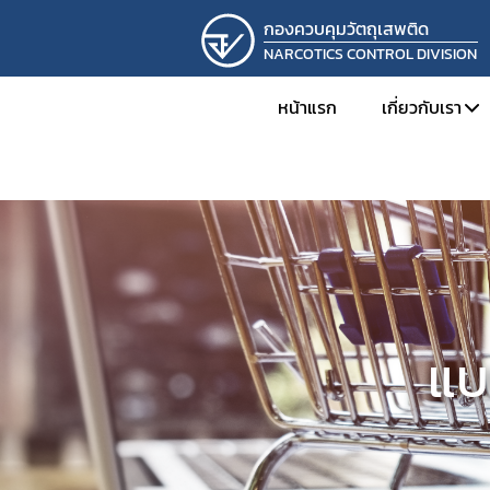
กองควบคุมวัตถุเสพติด
NARCOTICS CONTROL DIVISION
หน้าแรก
เกี่ยวกับเรา
ทำเนียบผู้
โครงสร้าง
ภารกิจและห
ผลการดำเ
การดำเนิน
แบ
รางวัลที่กอ
ภาพกิจกร
ติดต่อเรา
รับสมัครง