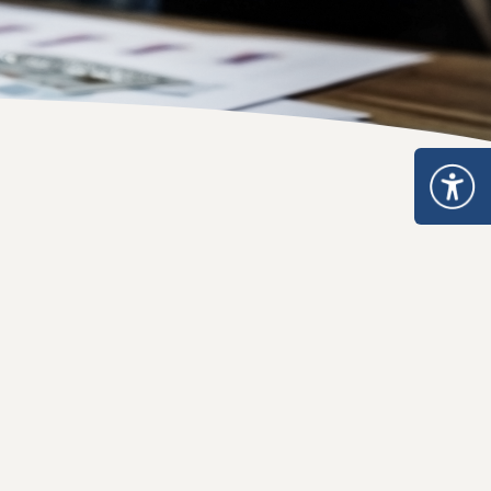
ะเภท 5
อนุญาตจำหน่าย ยส.2 หรือ วจ.2 พ.ศ. 2567
หนังสือรับรองยาเสพติดให้โทษ หรือวัตถุออกฤทธิ์
ระทรวงการอนุญาตมีไว้ในครอบครอง ยส.2 วจ.2/วจ.3/วจ.4 พ.ศ. 2568
เมินการออกใบอนุญาต/ทะเบียน
ระทรวงการอนุญาต ยส.5 ที่มิใช่สารสกัดจากกัญชาหรือกัญชง พ.ศ. 2
ของสถานพยาบาล
ระทรวงการอนุญาต ยส.5 เฉพาะสารสกัดจากกัญชาหรือกัญชง พ.ศ. 2
เกี่ยวกับวัตถุเสพติด
บรอง
nsult
รแพทย์
เภท 4