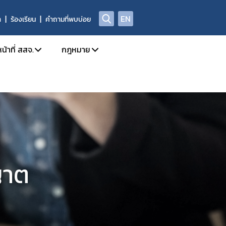
EN
า
ร้องเรียน
คำถามที่พบบ่อย
น้าที่ สสจ.
กฎหมาย
ission
การใช้งานระบบ e-Submission
กฎหมายใหม่/ประเภทกฎหมาย
ล
กำหนดสิทธิ์ให้ผู้ประกอบการเข้าใช้งานระบบ
รายชื่อยาเสพติด/วัตถุเสพติด/สารระเหย
โทษในประเภท 2 และวัตถุออกฤทธิ์ในประเภท 2,3,4
 อย. เรื่อง มอบอำนาจ
บทกำหนดโทษยาเสพติด/วัตถุออกฤทธิ์/สารระ
ะเภท 4
Open chat สำหรับเจ้าหน้าที่
สาระสำคัญการควบคุมตามกฎหมาย
าวยาเสพติด/วัตถุออกฤทธิ์ และ นำผ่าน
rning
หลักเกณฑ์/แนวทาง
ญาต
้ามาซึ่งสารกาเฟอีน (Caffeine)
งการขับเคลื่อนและพัฒนาระบบเครือข่าย
ท 1
ตรวจอนุญาตสถานที่สกัดกัญชง
เภท 1
ชี้แจงกฎหมายใหม่
ติดให้โทษให้โทษในประเภท 2 และวัตถุออกฤทธิ์ในประเภท 2
นุญาต วจ.1 / ยส.3 / ตักเตือน พักใช้ หรือการเพิกถอนใบอนุญาต