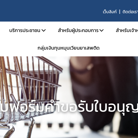
เว็บลิงก์
ติดต่อเร
บริการประชาชน
สำหรับผู้ประกอบการ
สำหรับเจ้าห
กลุ่มเงินทุนหมุนเวียนยาเสพติด
บริหาร
คู่มือประชาชน
เอกสารเปิดสิทธิ์เข้าใช้ระบบ E-Subm
คู่มือ
และอัตรากำลัง
e-Book
การขออนุญาตสำหรับสถานพยาบา
คู่มือ
น้าที่
ข้อมูลสถิติที่เกี่ยวกับวัตถุเสพติด
การขออนุญาตครอบครองยาเสพติดให้
คำสั่ง
นินงานของกอง
การขออนุญาตยาเสพติดให้โทษในปร
กลุ่ม 
งานเป็นองค์กรคุณธรรมต้นแบบ
การขออนุญาตนำเข้า-ส่งออกเฉพาะคร
E-lea
บฟอร์มคำขอรับใบอนุ
งได้รับ
การขอหนังสือรับรองการนำหรือสั่งเข
โคร
รม
การขออนุญาตวัตถุออกฤทธิ์ในประเภ
การ
การขออนุญาตยาเสพติดให้โทษในประ
ประชุม
าน
ขออนุญาตผลิต นำเข้า ส่งออก ยาเสพ
การอ