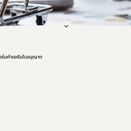
หน้าที่กองควบคุมวัตถุเสพติด
การขออนุญาตยาเสพติดให้โทษในปร
การ
ะชุม
การอนุญาตทะเบียนตำรับ / โฆษณา / 
กฎก
หลักเกณฑ์และเงื่อนไขการตรวจประ
กฎก
สรุปการจัดทำรายงานวัตถุเสพติด
กฎก
แบบฟอร์มรายงาน/บัญชี และอื่น ๆ ที่
แนวทางการขึ้นทะเบียน / หนังสือรั
ร์มคำขอรับใบอนุญาต
คู่มือการใช้งานระบบ e-Submission
ขอวินิจฉัยผลิตภัณฑ์ ผ่านระบบ e-co
การทำลายวัตถุเสพติดที่ใช้ในทางกา
ระบบรายงานยาเสพติดให้โทษในประ
แบบฟอร์มรายงานกัญชา/กัญชง
แผนการตรวจเฝ้าระวังประจำปี 2569